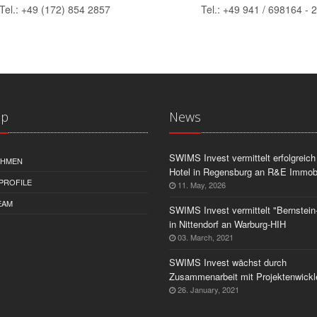
Tel.: +49 (172) 854 2857
Tel.: +49 941 / 698164 - 
ap
News
SWIMS Invest vermittelt erfolgreich
EHMEN
Hotel in Regensburg an R&E Immobi
PROFILE
11. May, 2026
EAM
SWIMS Invest vermittelt "Bernstein
in Nittendorf an Warburg-HIH
03. March, 2021
SWIMS Invest wächst durch
Zusammenarbeit mit Projektenwickl
26. January, 2021