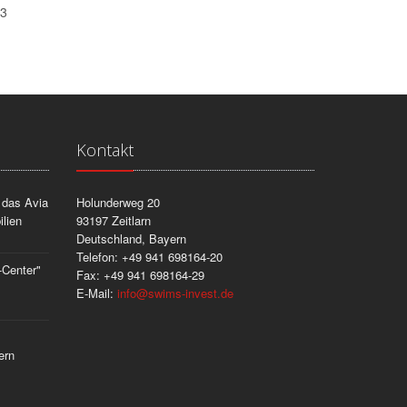
23
Kontakt
 das Avia
Holunderweg 20
lien
93197 Zeitlarn
Deutschland, Bayern
Telefon: +49 941 698164-20
-Center"
Fax: +49 941 698164-29
E-Mail:
info
@
swims-invest.de
ern