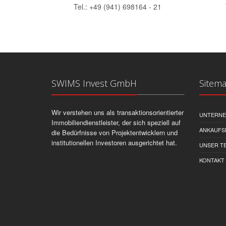
Tel.: +49 (941) 698164 - 21
SWIMS Invest GmbH
Sitem
Wir verstehen uns als transaktionsorientierter
UNTERN
Immobiliendienstleister, der sich speziell auf
ANKAUFS
die Bedürfnisse von Projektentwicklern und
institutionellen Investoren ausgerichtet hat.
UNSER T
KONTAKT